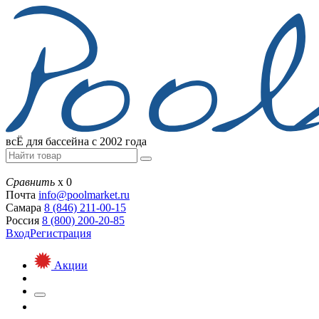
всЁ для бассейна с 2002 года
Сравнить
х
0
Почта
info@
poolmarket.ru
Самара
8 (846)
211-00-15
Россия
8 (800)
200-20-85
Вход
Регистрация
Акции