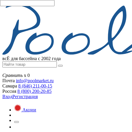
всЁ для бассейна с 2002 года
Сравнить
х
0
Почта
info@
poolmarket.ru
Самара
8 (846)
211-00-15
Россия
8 (800)
200-20-85
Вход
Регистрация
Акции